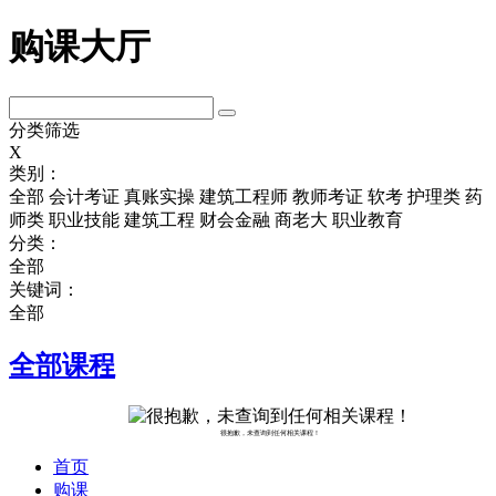
购课大厅
分类筛选
X
类别：
全部
会计考证
真账实操
建筑工程师
教师考证
软考
护理类
药
师类
职业技能
建筑工程
财会金融
商老大
职业教育
分类：
全部
关键词：
全部
全部课程
很抱歉，未查询到任何相关课程！
首页
购课