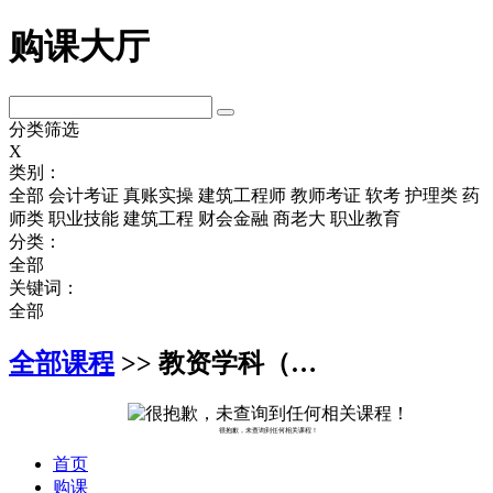
购课大厅
分类筛选
X
类别：
全部
会计考证
真账实操
建筑工程师
教师考证
软考
护理类
药
师类
职业技能
建筑工程
财会金融
商老大
职业教育
分类：
全部
关键词：
全部
全部课程
>> 教资学科（…
很抱歉，未查询到任何相关课程！
首页
购课