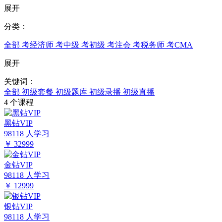
展开
分类：
全部
考经济师
考中级
考初级
考注会
考税务师
考CMA
展开
关键词：
全部
初级套餐
初级题库
初级录播
初级直播
4
个课程
黑钻VIP
98118 人学习
￥
32999
金钻VIP
98118 人学习
￥
12999
银钻VIP
98118 人学习