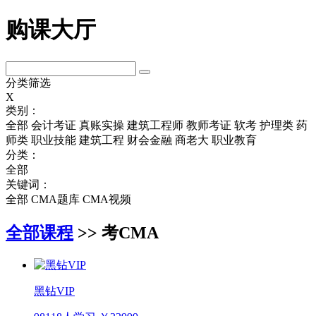
购课大厅
分类筛选
X
类别：
全部
会计考证
真账实操
建筑工程师
教师考证
软考
护理类
药
师类
职业技能
建筑工程
财会金融
商老大
职业教育
分类：
全部
关键词：
全部
CMA题库
CMA视频
全部课程
>> 考CMA
黑钻VIP