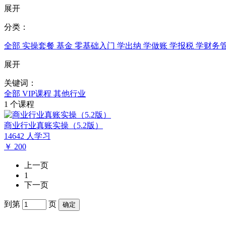
展开
分类：
全部
实操套餐
基金
零基础入门
学出纳
学做账
学报税
学财务
展开
关键词：
全部
VIP课程
其他行业
1
个课程
商业行业真账实操（5.2版）
14642 人学习
￥
200
上一页
1
下一页
到第
页
确定