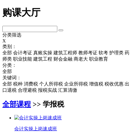
购课大厅
分类筛选
X
类别：
全部
会计考证
真账实操
建筑工程师
教师考证
软考
护理类
药
师类
职业技能
建筑工程
财会金融
商老大
职业教育
分类：
全部
关键词：
全部
税种
消费税
个人所得税
企业所得税
增值税
税收优惠
出
口退税
合理避税
报税实战
汇算清缴
全部课程
>> 学报税
会计实操上岗速成班