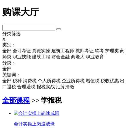
购课大厅
分类筛选
X
类别：
全部
会计考证
真账实操
建筑工程师
教师考证
软考
护理类
药
师类
职业技能
建筑工程
财会金融
商老大
职业教育
分类：
全部
关键词：
全部
税种
消费税
个人所得税
企业所得税
增值税
税收优惠
出
口退税
合理避税
报税实战
汇算清缴
全部课程
>> 学报税
会计实操上岗速成班