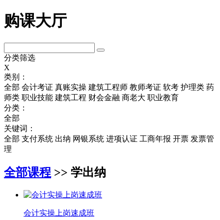
购课大厅
分类筛选
X
类别：
全部
会计考证
真账实操
建筑工程师
教师考证
软考
护理类
药
师类
职业技能
建筑工程
财会金融
商老大
职业教育
分类：
全部
关键词：
全部
支付系统
出纳
网银系统
进项认证
工商年报
开票
发票管
理
全部课程
>> 学出纳
会计实操上岗速成班