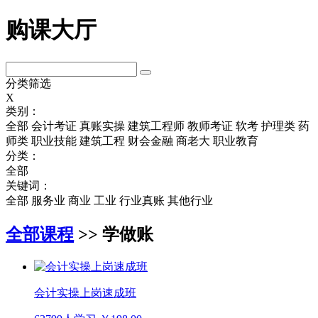
购课大厅
分类筛选
X
类别：
全部
会计考证
真账实操
建筑工程师
教师考证
软考
护理类
药
师类
职业技能
建筑工程
财会金融
商老大
职业教育
分类：
全部
关键词：
全部
服务业
商业
工业
行业真账
其他行业
全部课程
>> 学做账
会计实操上岗速成班