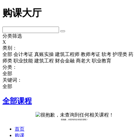
购课大厅
分类筛选
X
类别：
全部
会计考证
真账实操
建筑工程师
教师考证
软考
护理类
药
师类
职业技能
建筑工程
财会金融
商老大
职业教育
分类：
全部
关键词：
全部
全部课程
很抱歉，未查询到任何相关课程！
首页
购课