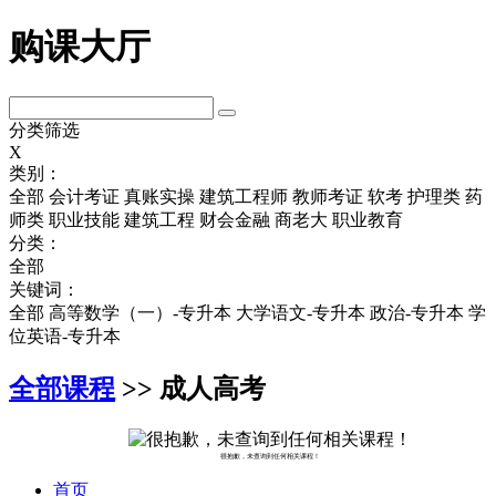
购课大厅
分类筛选
X
类别：
全部
会计考证
真账实操
建筑工程师
教师考证
软考
护理类
药
师类
职业技能
建筑工程
财会金融
商老大
职业教育
分类：
全部
关键词：
全部
高等数学（一）-专升本
大学语文-专升本
政治-专升本
学
位英语-专升本
全部课程
>> 成人高考
很抱歉，未查询到任何相关课程！
首页