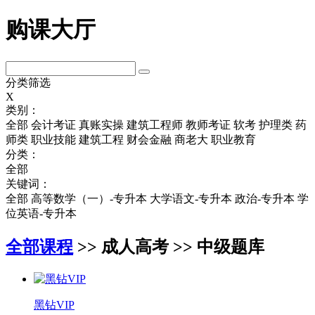
购课大厅
分类筛选
X
类别：
全部
会计考证
真账实操
建筑工程师
教师考证
软考
护理类
药
师类
职业技能
建筑工程
财会金融
商老大
职业教育
分类：
全部
关键词：
全部
高等数学（一）-专升本
大学语文-专升本
政治-专升本
学
位英语-专升本
全部课程
>> 成人高考 >> 中级题库
黑钻VIP