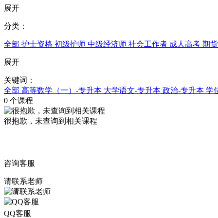
展开
分类：
全部
护士资格
初级护师
中级经济师
社会工作者
成人高考
期
展开
关键词：
全部
高等数学（一）-专升本
大学语文-专升本
政治-专升本
学
0
个课程
很抱歉，未查询到相关课程
咨询客服
请联系老师
QQ客服