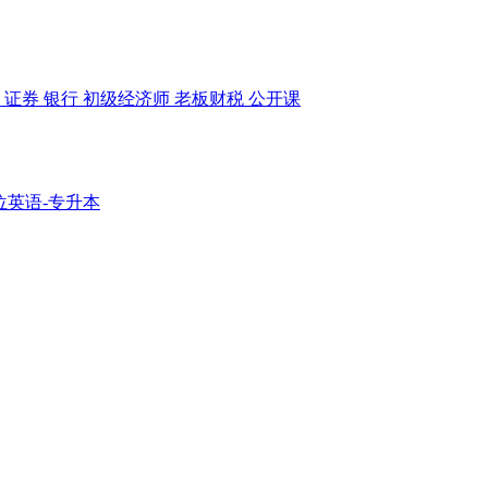
货
证券
银行
初级经济师
老板财税
公开课
位英语-专升本