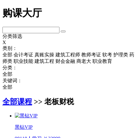
购课大厅
分类筛选
X
类别：
全部
会计考证
真账实操
建筑工程师
教师考证
软考
护理类
药
师类
职业技能
建筑工程
财会金融
商老大
职业教育
分类：
全部
关键词：
全部
全部课程
>> 老板财税
黑钻VIP