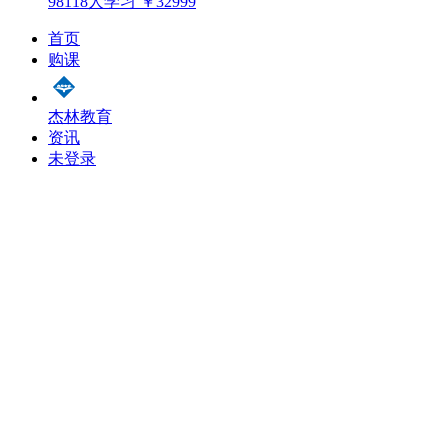
98118人学习
￥32999
首页
购课
杰林教育
资讯
未登录