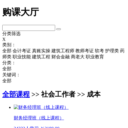
购课大厅
分类筛选
X
类别：
全部
会计考证
真账实操
建筑工程师
教师考证
软考
护理类
药
师类
职业技能
建筑工程
财会金融
商老大
职业教育
分类：
全部
关键词：
全部
全部课程
>> 社会工作者 >> 成本
财务经理班（线上课程）