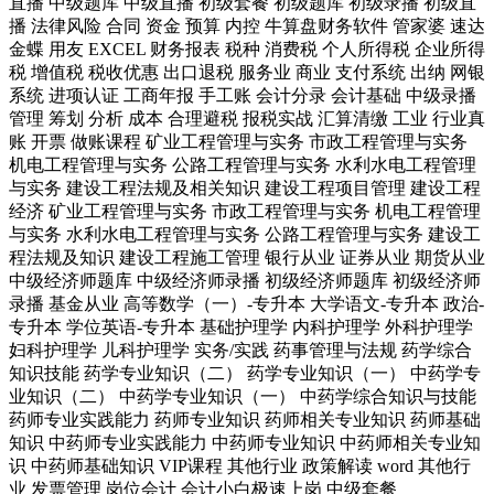
直播
中级题库
中级直播
初级套餐
初级题库
初级录播
初级直
播
法律风险
合同
资金
预算
内控
牛算盘财务软件
管家婆
速达
金蝶
用友
EXCEL
财务报表
税种
消费税
个人所得税
企业所得
税
增值税
税收优惠
出口退税
服务业
商业
支付系统
出纳
网银
系统
进项认证
工商年报
手工账
会计分录
会计基础
中级录播
管理
筹划
分析
成本
合理避税
报税实战
汇算清缴
工业
行业真
账
开票
做账课程
矿业工程管理与实务
市政工程管理与实务
机电工程管理与实务
公路工程管理与实务
水利水电工程管理
与实务
建设工程法规及相关知识
建设工程项目管理
建设工程
经济
矿业工程管理与实务
市政工程管理与实务
机电工程管理
与实务
水利水电工程管理与实务
公路工程管理与实务
建设工
程法规及知识
建设工程施工管理
银行从业
证券从业
期货从业
中级经济师题库
中级经济师录播
初级经济师题库
初级经济师
录播
基金从业
高等数学（一）-专升本
大学语文-专升本
政治-
专升本
学位英语-专升本
基础护理学
内科护理学
外科护理学
妇科护理学
儿科护理学
实务/实践
药事管理与法规
药学综合
知识技能
药学专业知识（二）
药学专业知识（一）
中药学专
业知识（二）
中药学专业知识（一）
中药学综合知识与技能
药师专业实践能力
药师专业知识
药师相关专业知识
药师基础
知识
中药师专业实践能力
中药师专业知识
中药师相关专业知
识
中药师基础知识
VIP课程
其他行业
政策解读
word
其他行
业
发票管理
岗位会计
会计小白极速上岗
中级套餐