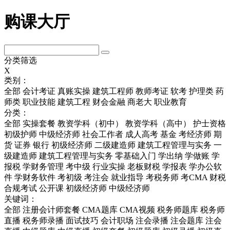
购课大厅
分类筛选
X
类别：
全部
会计考证
真账实操
建筑工程师
教师考证
软考
护理类
药
师类
职业技能
建筑工程
财会金融
商老大
职业教育
分类：
全部
实操套餐
教资学科（初中）
教资学科（高中）
护士资格
初级护师
中级经济师
社会工作者
成人高考
基金
考经济师
期
货
证券
银行
初级经济师
二级建造师
建筑工程管理与实务
一
级建造师
建筑工程管理与实务
零基础入门
学出纳
学做账
学
报税
学财务管理
考中级
行业实操
老板财税
学报表
学办公软
件
学财务软件
考初级
考注会
就业指导
考税务师
考CMA
财税
合规考试
公开课
初级经济师
中级经济师
关键词：
全部
注册会计师套餐
CMA题库
CMA视频
税务师题库
税务师
直播
税务师录播
面试技巧
会计职场
注会录播
注会题库
注会