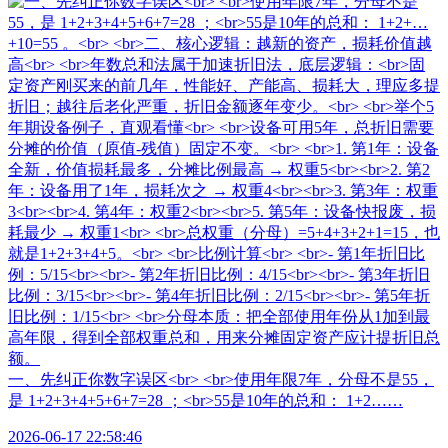
一、先纠正你数字误区<br> <br>使用年限7年，分母不是55，
是 1+2+3+4+5+6+7=28 ；<br>55是10年的总和： 1+2……
2026-06-17 22:58:46