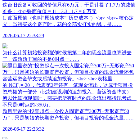
1. 账面原值（也叫“原始成本”“历史成本”）<br> <br>- 核心定
义：当初买这个资产时，花的全部实打实的钱，是……
2026-06-17 22:38:29
为什么计算初始投资额的时候把第二年的现金流量也算进去
了，该题题干写的不是0时点一……
题目里说的“投资起点一次投入固定资产300万+无形资产50
万”，只是初始的长期资产投资，但项目投资的现金流量……
2026-06-17 22:23:32