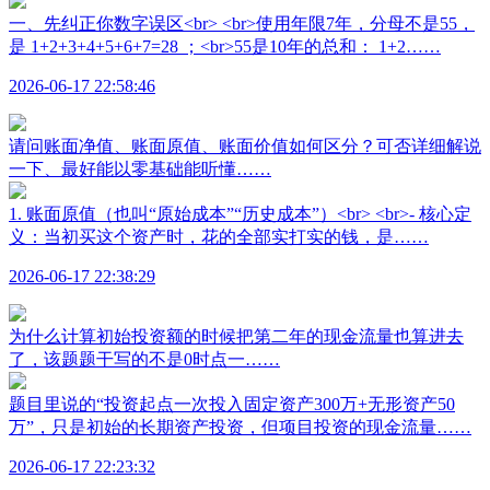
一、先纠正你数字误区<br> <br>使用年限7年，分母不是55，
是 1+2+3+4+5+6+7=28 ；<br>55是10年的总和： 1+2……
2026-06-17 22:58:46
请问账面净值、账面原值、账面价值如何区分？可否详细解说
一下、最好能以零基础能听懂……
1. 账面原值（也叫“原始成本”“历史成本”）<br> <br>- 核心定
义：当初买这个资产时，花的全部实打实的钱，是……
2026-06-17 22:38:29
为什么计算初始投资额的时候把第二年的现金流量也算进去
了，该题题干写的不是0时点一……
题目里说的“投资起点一次投入固定资产300万+无形资产50
万”，只是初始的长期资产投资，但项目投资的现金流量……
2026-06-17 22:23:32