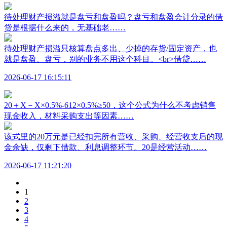
待处理财产损溢就是盘亏和盘盈吗？盘亏和盘盈会计分录的借
贷是根据什么来的，无基础老……
待处理财产损溢只核算盘点多出、少掉的存货/固定资产，也
就是盘盈、盘亏，别的业务不用这个科目。<br>借贷……
2026-06-17 16:15:11
20＋X－X×0.5%-612×0.5%≥50，这个公式为什么不考虑销售
现金收入，材料采购支出等因素……
该式里的20万元是已经扣完所有营收、采购、经营收支后的现
金余缺，仅剩下借款、利息调整环节。20是经营活动……
2026-06-17 11:21:20
1
2
3
4